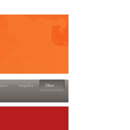
eise
Impulse
Über ...