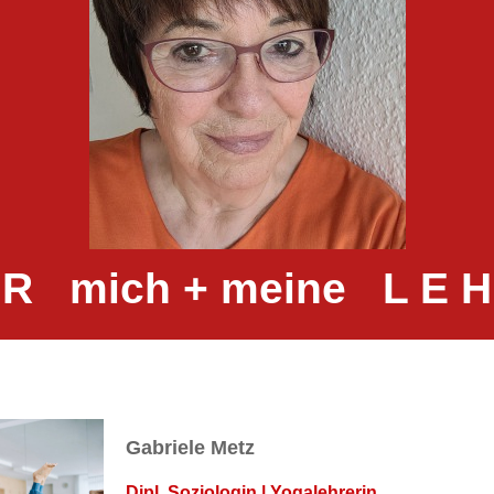
 R mich + meine L E H
Gabriele Metz
Dipl. Soziologin | Yogalehrerin