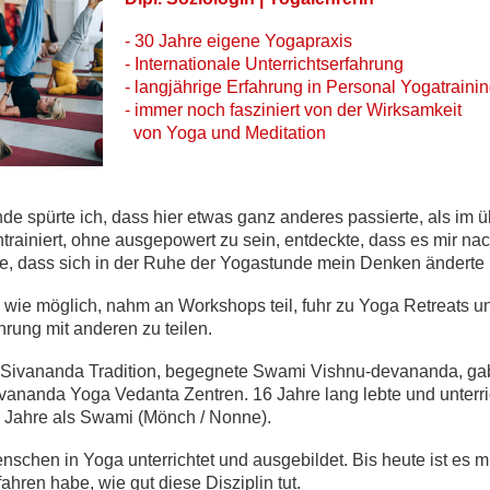
- 30 Jahre eigene Yogapraxis
- Internationale Unterrichtserfahrung
- langjährige Erfahrung in Personal Yogatraini
- immer noch fasziniert von der Wirksamkeit
von Yoga und
Meditation
de spürte ich, dass hier etwas ganz anderes passierte, als im 
htrainiert, ohne ausgepowert zu sein, entdeckte, dass es mir n
e, dass sich in der Ruhe der Yogastunde mein Denken änderte ...
 wie möglich, nahm an Workshops teil, fuhr zu Yoga Retreats
hrung mit anderen zu teilen.
r Sivananda Tradition, begegnete Swami Vishnu-devananda, gab
ivananda Yoga Vedanta Zentren. 16 Jahre lang lebte und unterri
 Jahre als Swami (Mönch / Nonne).
nschen in Yoga unterrichtet und ausgebildet. Bis heute ist es
ahren habe, wie gut diese Disziplin tut.