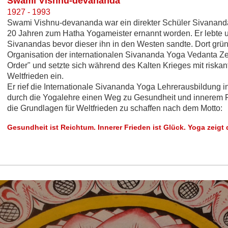
Swami Vishnu-devananda
1927 - 1993
Swami Vishnu-devananda war ein direkter Schüler Sivananda
20 Jahren zum Hatha Yogameister ernannt worden. Er lebte u
Sivanandas bevor dieser ihn in den Westen sandte. Dort grü
Organisation der internationalen Sivananda Yoga Vedanta Z
Order" und setzte sich während des Kalten Krieges mit riska
Weltfrieden ein.
Er rief die Internationale Sivananda Yoga Lehrerausbildung
durch die Yogalehre einen Weg zu Gesundheit und innerem 
die Grundlagen für Weltfrieden zu schaffen nach dem Motto:
Gesundheit ist Reichtum. Innerer Frieden ist Glück. Yoga zeigt